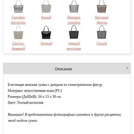
Серебро
Белый
Матовое
Матовая
металлик
серебро
бронза
Светло-
Черный
Черный
Серый
бежевый
металлик
Описание
Блестящая женская сумка с декором из геометрических фигур
Материал: искусственная кожа (PU)
Размеры (ДxШхВ): 34 x 13 x 30 см
Цвет: Теплый металлик
Внимание! В представленных фотографиях имеются и другие расцветки
этой модели сумки