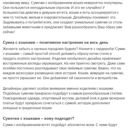
огромному миру. Сумочки с изображением кошек невероятно популярны.
Они пользуются неподдельным спросом. И это не случайно! У
большинства девочек и девушек котята, кошки и коты ассоциируются с
чем-то теплым, милым и очаровательным. Дизайнеры понимают это.
Задумываясь о потребителях, они создают уникальные сумочки со столь
забавными животными и предлагают Вам разнообразить Ваш образ уже
сейчас!
Сумка с кошками – позитивное настроение на весь день
Желаете забыть о скучных городских буднях? Начните с гардероба! Сумки
с кошками – самый простой способ добавить образу нотки стиля и
придать особого настроения. Изделия необычного дизайна привлекают
восторженные взгляды окружающих. На них приятно смотреть. Даже сами
хозяйки постоянно разглядывают свои любимые сумочки. Важно, что на
каждом аксессуаре размещена своя история. Кошки, живущие на сумочке,
не просто украшают ее. Они добавляют ей сказочности и волшебства.
Дизайнеры уделяют особое внимание именно изделиям с кошками.
Подобные сумочки прекрасно подойдут к самым разнообразным стилям.
Повседневная одежда, спортивный костюм, деловой look и даже вечернее
платье будут прекрасно сочетаться с сумкой, которую дополняют
изящные и грациозные кошки.
Сумочки с кошками – кому подходят?
Сумки с изображением котят подойдут абсолютно всем. С ними будут