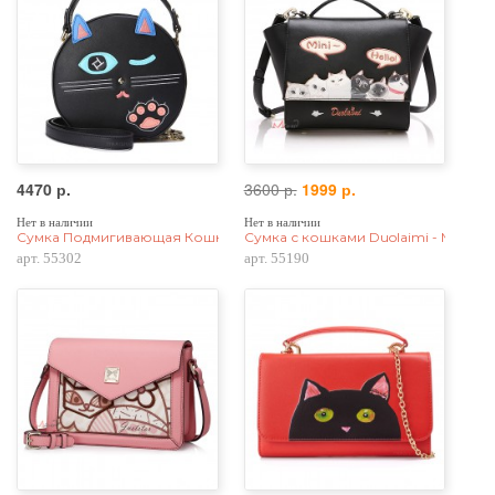
4470 р.
3600 р.
1999 р.
Нет в наличии
Нет в наличии
Сумка Подмигивающая Кошка 55302, круглая, экокожа, черная
Сумка с кошками Duolaimi - Mini Hel
арт. 55302
арт. 55190