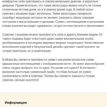
комфортно себя чувствовать и совсем маленькие девочки, и взрослые
девушки. Примечательно, что такие аксессуары можно носить не только
солнечным летним днем, но и в зимнее время года. В любой сезон
сумочки с кошками будут актуальны. Такие аксессуары прекрасно
подойдут модницам, которые не желают загружать образ слишком
пестрыми и масштабными отделками. Сумки с аппликациями и рисунками
в виде кошечек выглядят сдержанно, но достаточно весело и эксклюзивно.
Сумочки с кошками можно приобретать себе и дарить близким людям. От
такого подарка будет в восторге даже самая взыскательная особа,
разбирающаяся в последних мировых модных тенденциях. Качественное
исполнение изделий и безупречный дизайн сделают такой презент не
только приятным, но и практичным.
В Miuka Вы сможете приобрести сумки с рисунком кошек или сумки,
украшенные аппликациями с изображением котят. Из всего многообразия
очень трудно выбрать что-то одно. Но разве это нужно? В интернет-
магазине настолько сниженный прайс, что Вам больше не нужно
ограничивать себя в покупках. Теперь Вы сможете заказать столько
сумочек, сколько захотите!
Информация