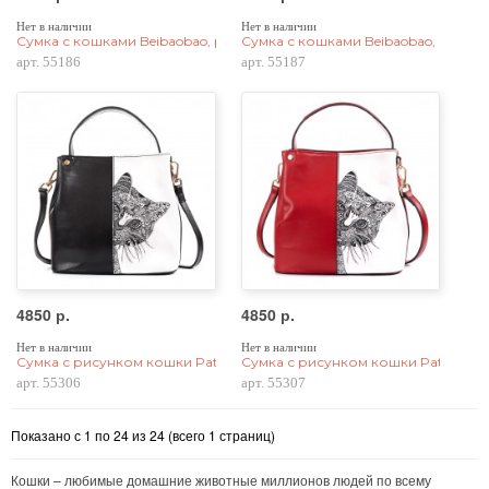
Нет в наличии
Нет в наличии
Сумка с кошками Beibaobao, pu кожа, серебристая
Сумка с кошками Beibaobao, pu кож
арт. 55186
арт. 55187
4850 р.
4850 р.
Нет в наличии
Нет в наличии
Сумка с рисунком кошки Patterns Cat 55306, натур. кожа, черная
Сумка с рисунком кошки Patterns Ca
арт. 55306
арт. 55307
Показано с 1 по 24 из 24 (всего 1 страниц)
Кошки – любимые домашние животные миллионов людей по всему