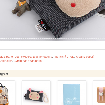
лек
,
маленькая сумочка
,
для телефона
,
японский стиль
,
кролик
,
серый
Кошельки
,
Сумки для телефона
дуем