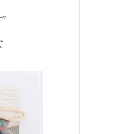
ешку.
е.
е.