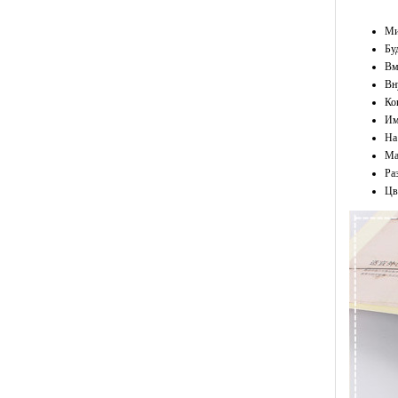
Ми
Бу
Вм
Вн
Ко
Им
На
Ма
Ра
Цв