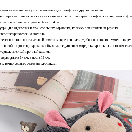
ленькая маленькая сумочка-кошелек для телефона и других мелочей.
дет бережно хранить все важные вещи небольших размеров: телефон, ключи, деньги, фл
ещает телефон размером не более 14 см.
утри: два отделения и два небольших кармашка, колечко для ключей на резинке.
шелек закрывается на молнию.
еется прочный оригинальный ремешок-веревочка для удобного ношения сумочки на рук
 лицевой стороне прикреплена объемная игрушечная мордочка кролика в японском стил
териал: плотный прочный хлопок.
змеры: длина 17 см, высота 11 см.
ет: темно-серый с бежевым кроликом.