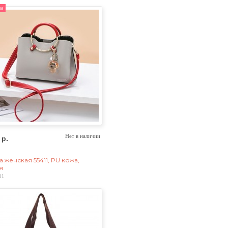
ка
 р.
Нет в наличии
 женская 55411, PU кожа,
я
11