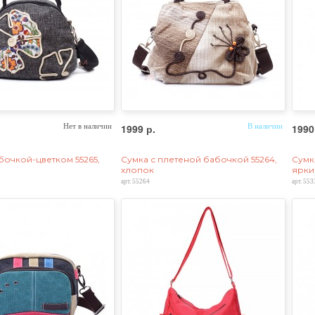
Нет в наличии
1999 р.
В наличии
1990
бочкой-цветком 55265,
Сумка с плетеной бабочкой 55264,
Сумк
хлопок
ярки
арт. 55264
арт. 553