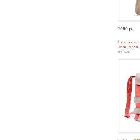
1950 р.
Сумка с че
холщовая,
арт. 55205