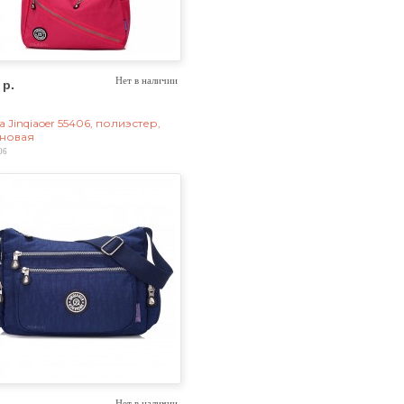
 р.
Нет в наличии
 Jinqiaoer 55406, полиэстер,
новая
06
Нет в наличии