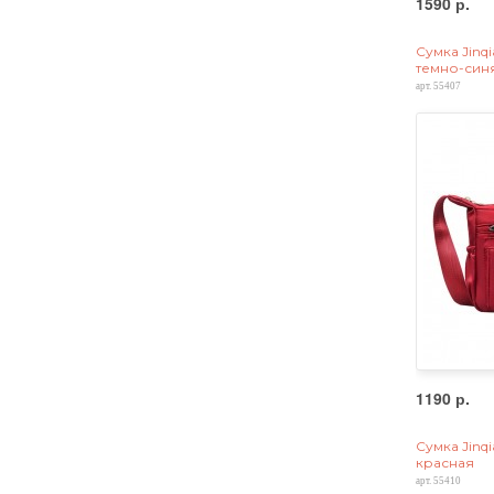
1590 р.
Сумка Jinqi
темно-син
арт. 55407
1190 р.
Сумка Jinqi
красная
арт. 55410