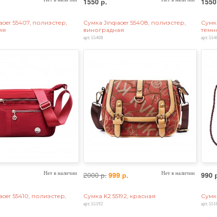
1550 р.
1550
aoer 55407, полиэстер,
Сумка Jinqiaoer 55408, полиэстер,
Сумка
яя
виноградная
темн
арт. 55408
арт. 554
Нет в наличии
2000 р.
999 р.
Нет в наличии
990 
aoer 55410, полиэстер,
Сумка K2 55192, красная
Сумка
арт. 55192
арт. 551