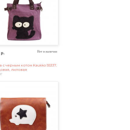
 р.
Нет в наличии
а с черным котом Kaukko 55337,
овая, лиловая
37