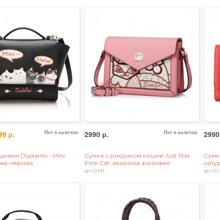
99 р.
Нет в наличии
2990 р.
Нет в наличии
2990
шками Duolaimi - Mini
Сумка с рисунком кошки Just Star
Сумк
ожа, черная
Pink Cat, экокожа, розовая
нату
арт. 55189
арт. 553