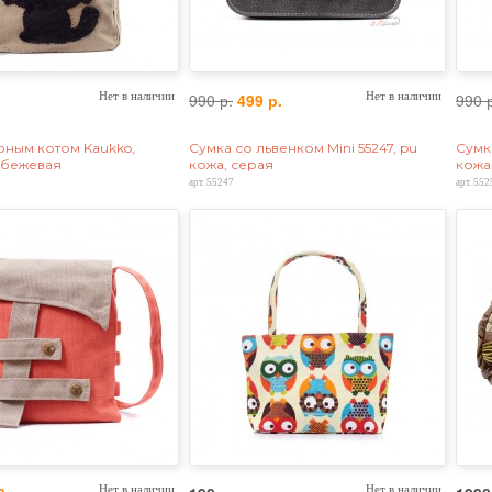
Нет в наличии
990 р.
499 р.
Нет в наличии
990 
рным котом Kaukko,
Сумка со львенком Mini 55247, pu
Сумк
 бежевая
кожа, серая
кожа
арт. 55247
арт. 552
Нет в наличии
Нет в наличии