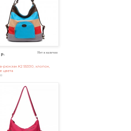
 р.
Нет в наличии
а-рюкзак K2 55330, хлопок,
е цвета
30