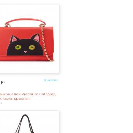
 р.
В наличии
а-кошелек Premium Cat 55312,
р. кожа, красная
12