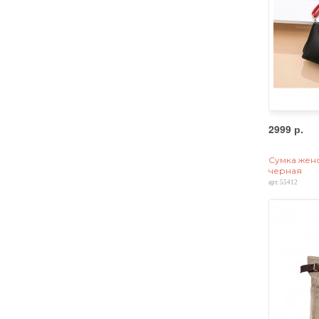
2999 р.
Сумка женс
черная
арт. 55412