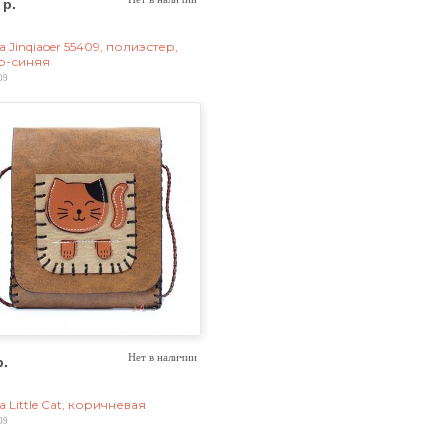
 р.
 Jinqiaoer 55409, полиэстер,
о-синяя
09
р.
Нет в наличии
 Little Cat, коричневая
09