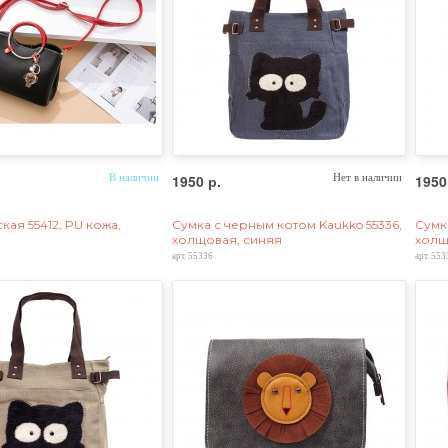
В наличии
1950 р.
Нет в наличии
1950
кая 55412, PU кожа,
Сумка с черным котом Kaukko 55336,
Сумк
холщовая, синяя
холщ
арт. 55336
арт. 553