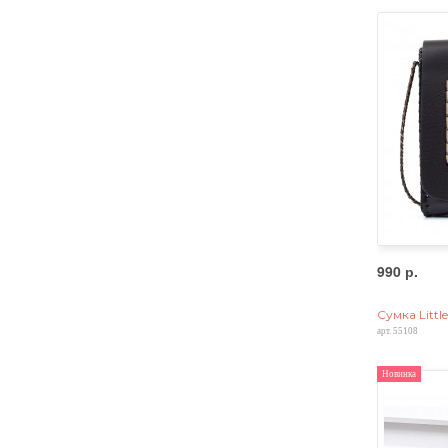
990 р.
Сумка Littl
арт. 55108
Новинка