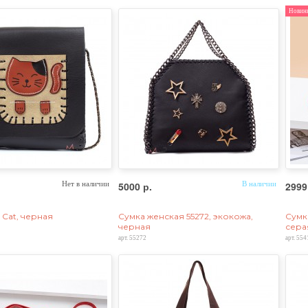
Новин
Нет в наличии
5000 р.
В наличии
2999
e Cat, черная
Сумка женская 55272, экокожа,
Сумка
черная
сера
арт. 55272
арт. 554