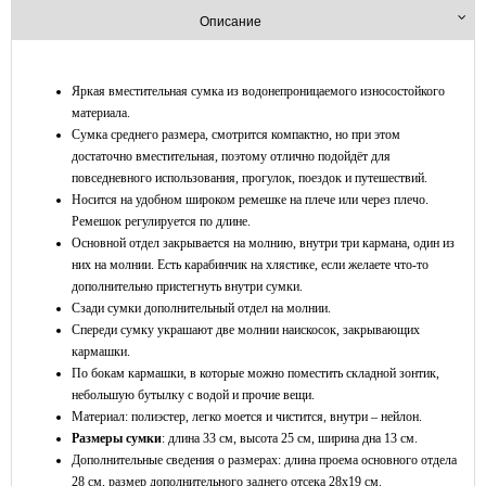
Описание
Яркая вместительная сумка из водонепроницаемого износостойкого
материала.
Сумка среднего размера, смотрится компактно, но при этом
достаточно вместительная, поэтому отлично подойдёт для
повседневного использования, прогулок, поездок и путешествий.
Носится на удобном широком ремешке на плече или через плечо.
Ремешок регулируется по длине.
Основной отдел закрывается на молнию, внутри три кармана, один из
них на молнии. Есть карабинчик на хлястике, если желаете что-то
дополнительно пристегнуть внутри сумки.
Сзади сумки дополнительный отдел на молнии.
Спереди сумку украшают две молнии наискосок, закрывающих
кармашки.
По бокам кармашки, в которые можно поместить складной зонтик,
небольшую бутылку с водой и прочие вещи.
Материал: полиэстер, легко моется и чистится, внутри – нейлон.
Размеры сумки
: длина 33 см, высота 25 см, ширина дна 13 см.
Дополнительные сведения о размерах: длина проема основного отдела
28 см, размер дополнительного заднего отсека 28x19 см.