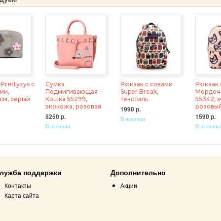
Prettyzys с
Сумка
Рюкзак с совами
Рюкзак 
ми,
Подмигивающая
Super Break,
Мордочк
5 см, серый
Кошка 55299,
текстиль
55342, х
экокожа, розовая
розовы
1990 р.
5250 р.
1590 р.
В наличии
В наличии
В наличии
лужба поддержки
Дополнительно
Контакты
Акции
Карта сайта