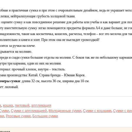
обная и практичная сумка и при этом с очаровательным дизайном, ведь ее украшает мех
клепки, нейтрализующие грубость холщовой ткани.
 оцените сумку и как повседневное решение для работы или учебы и как вариант для по
эту вместительную сумку легко помещаются предметы формата А4 и даже больше, не го
инадлежности, такие как косметичка, кошелек, расческа, телефон – все это мелочи для т
полнительно и книги и зонт. При этом она не выглядит громоздкой!
сится за ручки на плече.
крывается на молнию.
ереди и сзади сумки большие отделы на молнии. С боков так же по небольшому кармашк
утри три кармана, один из них на молнии.
териал: прочный хлопок, внутри – текстиль.
рана производства: Китай. Страна бренда – Южная Корея.
змеры сумки
: длина 32 см, высота 36 см, ширина дна 10 см.
ет: лиловый.
а
,
кошка
,
лиловый
,
аппликация
Сумки
,
Сумки с аппликацией
,
Молодежные сумки
,
Сумки с кошками
,
Сумки с ри
мки
,
Розовые сумки
,
Большие сумки
дуем