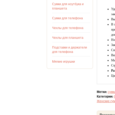
Сумки для ноутбука и
планшета
Уд
за
Сумки для телефона
Вы
В 
Чехлы для телефона
пр
до
Чехлы для планшета
Но
За
Подставки и держатели
Сп
для телефона
Вн
Ма
Мягкие игрушки
Ст
Ра
Цв
Метки:
сумк
Категории:
Женские су
Рекомен