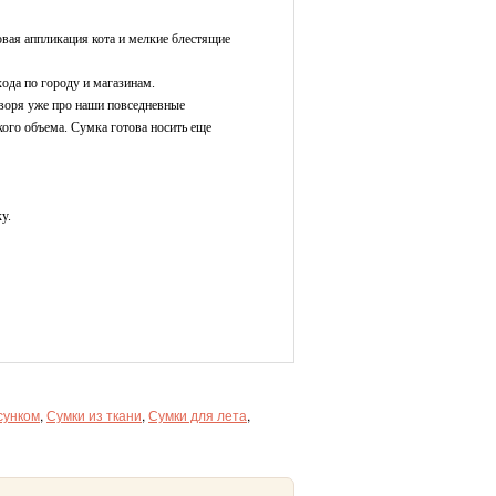
овая аппликация кота и мелкие блестящие
хода по городу и магазинам.
воря уже про наши повседневные
акого объема. Сумка готова носить еще
у.
сунком
,
Сумки из ткани
,
Сумки для лета
,