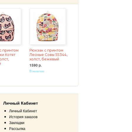
с принтом
Рюкзак с принтом
и Котят
Лесные Совы 55344,
олст,
холст, бежевый
й
1590 р.
В наличии
Личный Кабинет
Личный Кабинет
История заказов
Закладки
Рассылка