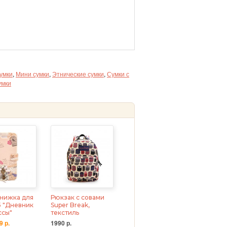
умки
,
Мини сумки
,
Этнические сумки
,
Сумки с
умки
нижка для
Рюкзак с совами
5 "Дневник
Super Break,
ссы"
текстиль
9 р.
1990 р.