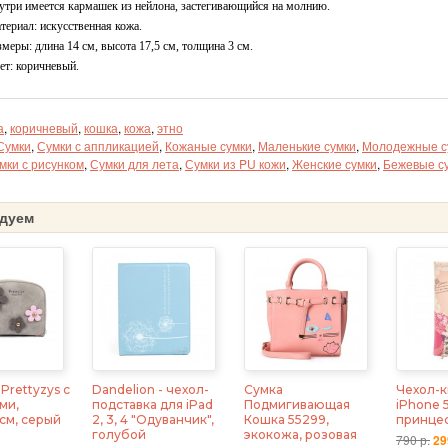
утри имеется кармашек из нейлона, застегивающийся на молнию.
териал: искусственная кожа.
змеры: длина 14 см, высота 17,5 см, толщина 3 см.
ет: коричневый.
а
,
коричневый
,
кошка
,
кожа
,
этно
Сумки
,
Сумки с аппликацией
,
Кожаные сумки
,
Маленькие сумки
,
Молодежные с
мки с рисунком
,
Сумки для лета
,
Сумки из PU кожи
,
Женские сумки
,
Бежевые с
дуем
Prettyzys с
Dandelion - чехол-
Сумка
Чехол-к
ми,
подставка для iPad
Подмигивающая
iPhone 
5 см, серый
2, 3, 4 "Одуванчик",
Кошка 55299,
принце
голубой
экокожа, розовая
790 р.
29