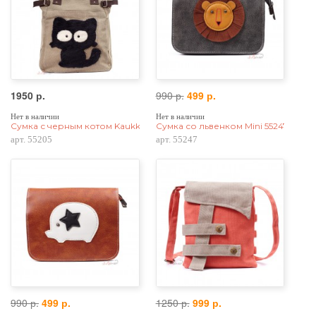
1950 р.
990 р.
499 р.
Нет в наличии
Нет в наличии
Сумка с черным котом Kaukko, холщовая, бежевая
Сумка со львенком Mini 55247, pu к
арт. 55205
арт. 55247
990 р.
499 р.
1250 р.
999 р.