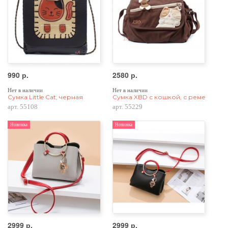
990 р.
2580 р.
Нет в наличии
Нет в наличии
Сумка Little Cat, черная
Сумка XBD с кошкой, с ремешком ч
арт. 55108
арт. 55229
Новинка
Новинка
2999 р.
2999 р.