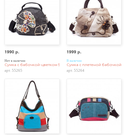
1990 р.
1999 р.
Нет в наличии
В наличии
Сумка с бабочкой-цветком 55265, хлопок
Сумка с плетеной бабочкой 55264,
арт. 55265
арт. 55264