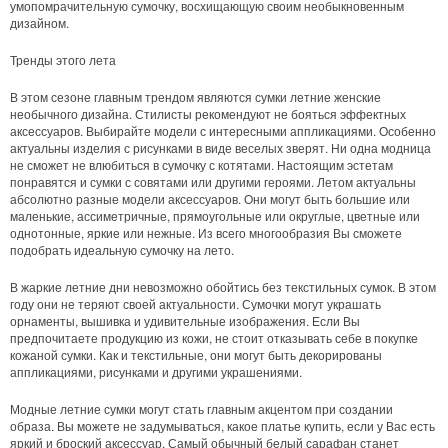
умопомрачительную сумочку, восхищающую своим необыкновенным
дизайном.
Тренды этого лета
В этом сезоне главным трендом являются сумки летние женские
необычного дизайна. Стилисты рекомендуют не бояться эффектных
аксессуаров. Выбирайте модели с интересными аппликациями. Особенно
актуальны изделия с рисунками в виде веселых зверят. Ни одна модница
не сможет не влюбиться в сумочку с котятами. Настоящим эстетам
понравятся и сумки с совятами или другими героями. Летом актуальны
абсолютно разные модели аксессуаров. Они могут быть большие или
маленькие, ассиметричные, прямоугольные или округлые, цветные или
однотонные, яркие или нежные. Из всего многообразия Вы сможете
подобрать идеальную сумочку на лето.
В жаркие летние дни невозможно обойтись без текстильных сумок. В этом
году они не теряют своей актуальности. Сумочки могут украшать
орнаменты, вышивка и удивительные изображения. Если Вы
предпочитаете продукцию из кожи, не стоит отказывать себе в покупке
кожаной сумки. Как и текстильные, они могут быть декорированы
аппликациями, рисунками и другими украшениями.
Модные летние сумки могут стать главным акцентом при создании
образа. Вы можете не задумываться, какое платье купить, если у Вас есть
яркий и броский аксессуар. Самый обычный белый сарафан станет