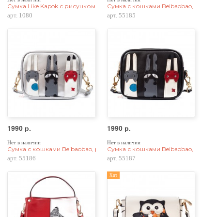
Сумка Like Kapok с рисунком одуванчика, белая
Сумка с кошками Beibaobao, pu кож
арт. 1080
арт. 55185
1990 р.
1990 р.
Нет в наличии
Нет в наличии
Сумка с кошками Beibaobao, pu кожа, серебристая
Сумка с кошками Beibaobao, pu кож
арт. 55186
арт. 55187
Хит