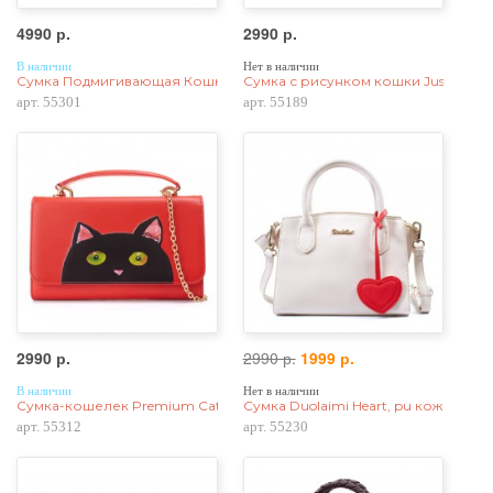
4990 р.
2990 р.
В наличии
Нет в наличии
Сумка Подмигивающая Кошка 55301, экокожа, голубая
Сумка с рисунком кошки Just Star P
арт. 55301
арт. 55189
2990 р.
2990 р.
1999 р.
В наличии
Нет в наличии
Сумка-кошелек Premium Cat 55312, натур. кожа, красная
Сумка Duolaimi Heart, pu кожа, бел
арт. 55312
арт. 55230