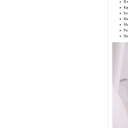
В 
Ка
Бу
Им
Ма
Ра
Цв