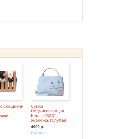
к с кошками
Сумка
,
Подмигивающая
евый
Кошка 55301,
экокожа, голубая
4990 р.
В наличии