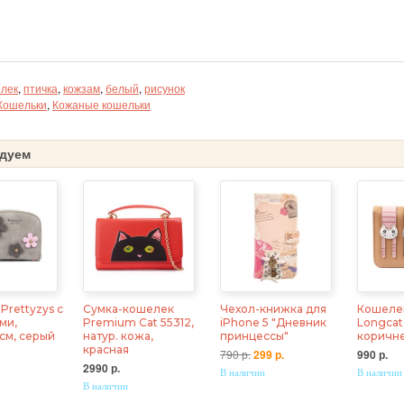
лек
,
птичка
,
кожзам
,
белый
,
рисунок
Кошельки
,
Кожаные кошельки
дуем
Prettyzys с
Сумка-кошелек
Чехол-книжка для
Кошеле
ми,
Premium Cat 55312,
iPhone 5 "Дневник
Longcat
5 см, серый
натур. кожа,
принцессы"
коричн
красная
790 р.
299 р.
990 р.
2990 р.
В наличии
В наличии
В наличии