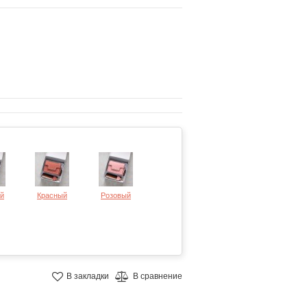
й
Красный
Розовый
В закладки
В сравнение