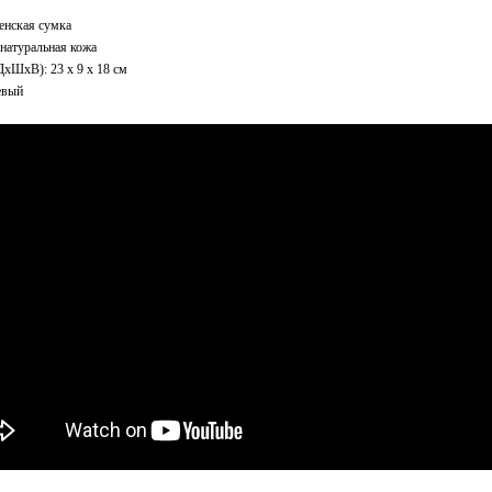
енская сумка
натуральная кожа
ДxШхВ): 23 x 9 x 18 см
евый