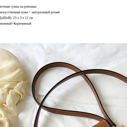
летеная сумка на ремешке
искусственная кожа + натуральный ротанг
ДxШхВ): 23 x 3 x 12 см
оменный+Коричневый