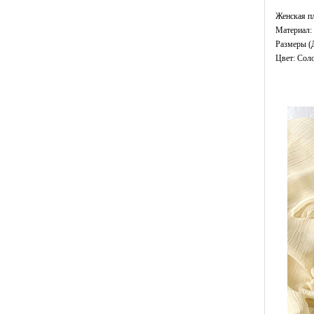
Женская п
Материал: 
Размеры (
Цвет: Сол