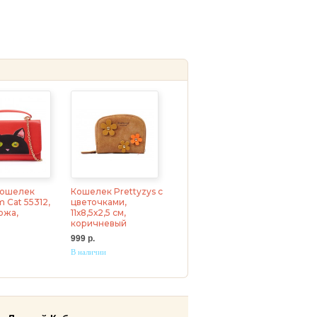
кошелек
Кошелек Prettyzys с
 Cat 55312,
цветочками,
ожа,
11х8,5х2,5 см,
коричневый
999 р.
В наличии