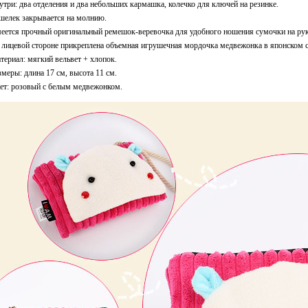
утри: два отделения и два небольших кармашка, колечко для ключей на резинке.
шелек закрывается на молнию.
еется прочный оригинальный ремешок-веревочка для удобного ношения сумочки на рук
 лицевой стороне прикреплена объемная игрушечная мордочка медвежонка в японском с
териал: мягкий вельвет + хлопок.
змеры: длина 17 см, высота 11 см.
ет: розовый с белым медвежонком.