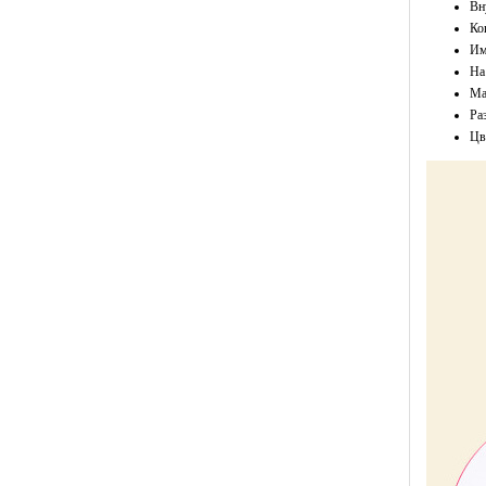
Вн
Ко
Им
На
Ма
Ра
Цв