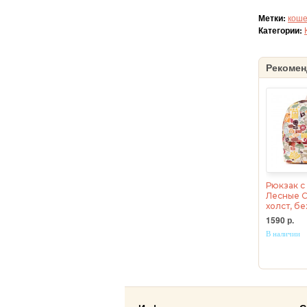
Метки:
коше
Категории:
Рекомен
Рюкзак с
Лесные С
холст, б
1590 р.
В наличии