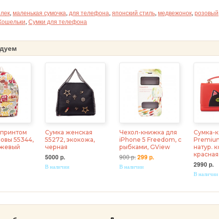
лек
,
маленькая сумочка
,
для телефона
,
японский стиль
,
медвежонок
,
розовый
Кошельки
,
Сумки для телефона
дуем
 принтом
Сумка женская
Чехол-книжка для
Сумка-
овы 55344,
55272, экокожа,
iPhone 5 Freedom, с
Premium
ежевый
черная
рыбками, GView
натур. к
красная
5000 р.
900 р.
299 р.
2990 р.
В наличии
В наличии
В наличии