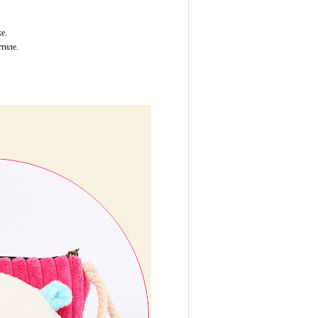
е.
тиле.