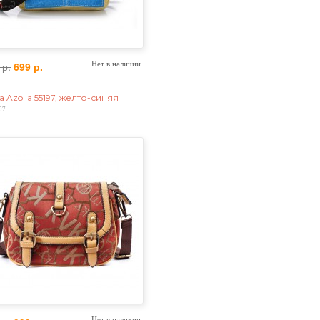
 р.
699 р.
Нет в наличии
 Azolla 55197, желто-синяя
97
Нет в наличии