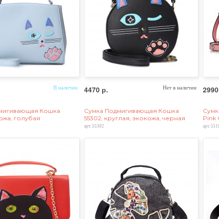
В наличии
4470 р.
Нет в наличии
2990
мигивающая Кошка
Сумка Подмигивающая Кошка
Сумк
кожа, голубая
55302, круглая, экокожа, черная
Pink
арт. 55302
арт. 551