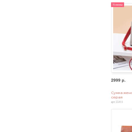
Новинка
2999 р.
Сумка женс
серая
арт. 55411