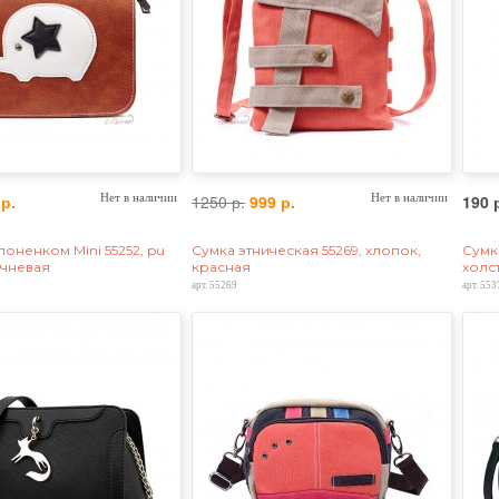
 р.
Нет в наличии
1250 р.
999 р.
Нет в наличии
190 
лоненком Mini 55252, pu
Сумка этническая 55269, хлопок,
Сумк
ичневая
красная
холс
арт. 55269
арт. 553