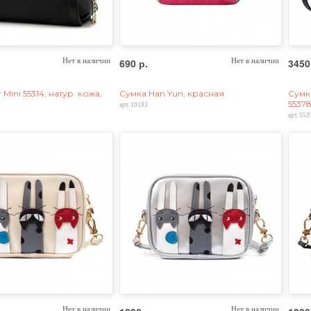
Нет в наличии
690 р.
Нет в наличии
3450
 Mini 55314, натур. кожа,
Сумка Han Yun, красная
Сумк
55378
арт. 10183
арт. 553
Нет в наличии
Нет в наличии