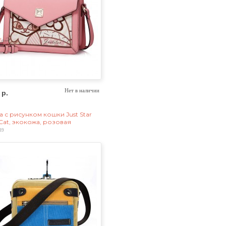
 р.
Нет в наличии
а с рисунком кошки Just Star
 Cat, экокожа, розовая
89