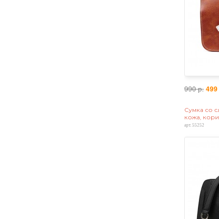
990 р.
499
Сумка со с
кожа, кор
арт. 55252