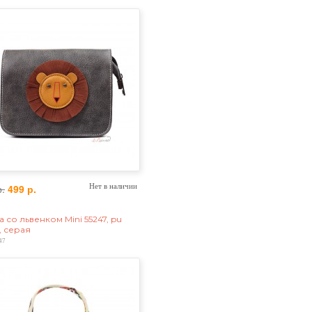
р.
499 р.
Нет в наличии
 со львенком Mini 55247, pu
, серая
47