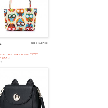
р.
Нет в наличии
а-косметичка мини 55372,
т, совы
72