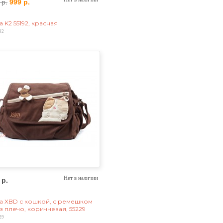
 р.
999 р.
 K2 55192, красная
92
 р.
Нет в наличии
а XBD с кошкой, с ремешком
з плечо, коричневая, 55229
29