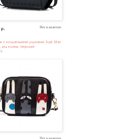
 р.
Нет в наличии
а с кошачьими ушками Just Star
, pu кожа, черная
78
Нет в наличии