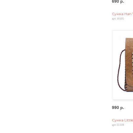
690 р.
Сумка Han 
арт. 10105
990 р.
Сумка Littl
арт. 55109