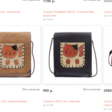
1190 р.
2000
Yun, зеленая
Сумка Jinqiaoer 55410, полиэстер,
Сумка
красная
арт. 551
арт. 55410
Нет в наличии
990 р.
Нет в наличии
2580
e Cat, коричневая
Сумка Little Cat, черная
Сумк
чере
арт. 55108
арт. 552