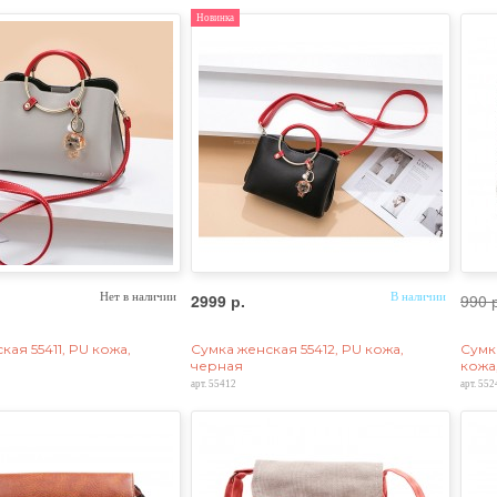
Новинка
Нет в наличии
2999 р.
В наличии
990 
кая 55411, PU кожа,
Сумка женская 55412, PU кожа,
Сумка
черная
кожа
арт. 55412
арт. 552