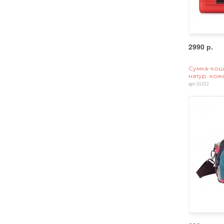
2990 р.
Сумка-коше
натур. кож
арт. 55312