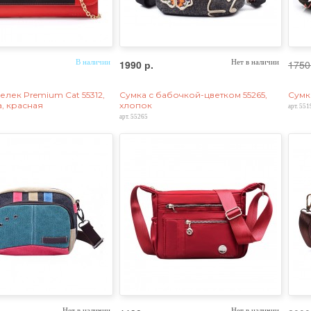
В наличии
1990 р.
Нет в наличии
1750
лек Premium Cat 55312,
Сумка с бабочкой-цветком 55265,
Сумка
а, красная
хлопок
арт. 551
арт. 55265
Нет в наличии
Нет в наличии