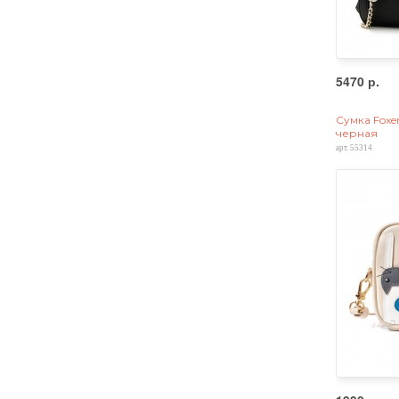
5470 р.
Сумка Foxer
черная
арт. 55314