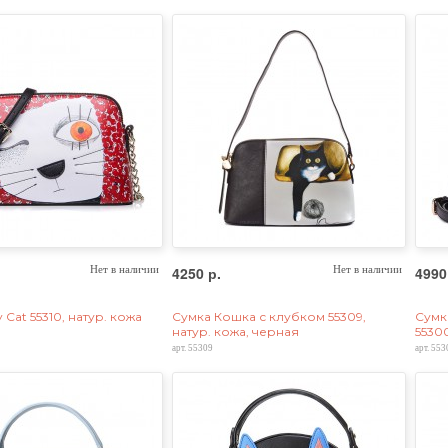
Нет в наличии
4250 р.
Нет в наличии
4990
 Cat 55310, натур. кожа
Сумка Кошка с клубком 55309,
Сумк
натур. кожа, черная
5530
арт. 55309
арт. 553