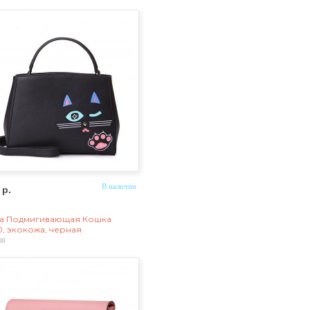
 р.
В наличии
а Подмигивающая Кошка
0, экокожа, черная
00