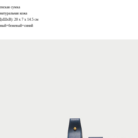
енская сумка
натуральная кожа
xШхВ): 20 x 7 x 14.5 см
сный+бежевый+синий