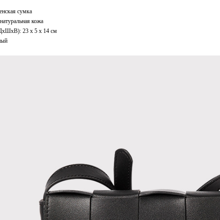
енская сумка
натуральная кожа
ДxШхВ): 23 x 5 x 14 см
ный