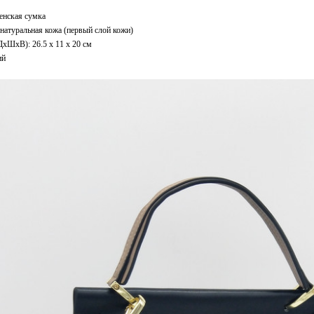
енская сумка
натуральная кожа (первый слой кожи)
xШхВ): 26.5 x 11 x 20 см
ий