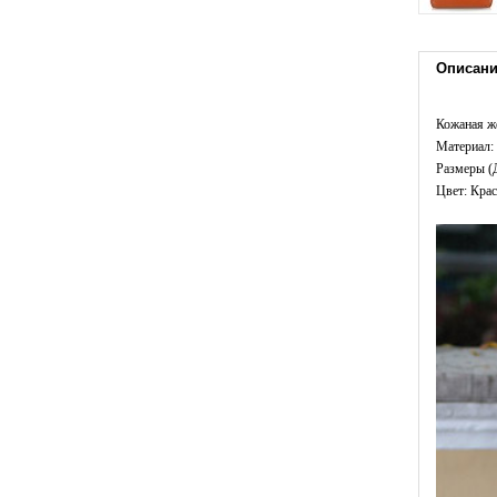
Описан
Кожаная ж
Материал: 
Размеры (
Цвет: Кра