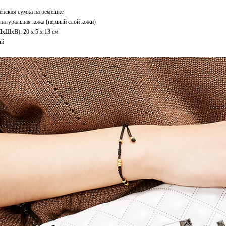
енская сумка на ремешке
натуральная кожа (первый слой кожи)
ДxШхВ): 20 x 5 x 13 см
ый