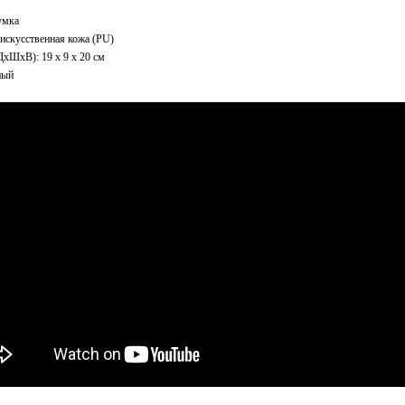
умка
искусственная кожа (PU)
ДxШхВ): 19 x 9 x 20 см
ный