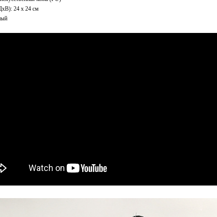
xВ): 24 x 24 см
ный