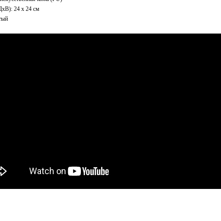
xВ): 24 x 24 см
тый