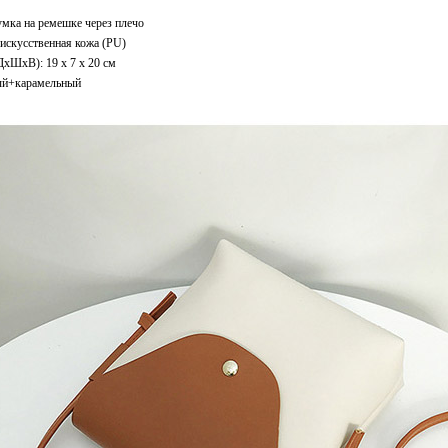
умка на ремешке через плечо
искусственная кожа (PU)
ДxШхВ): 19 x 7 x 20 см
ый+карамельный