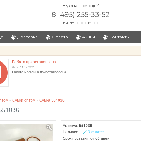
Нужна помощь?
8 (495) 255-33-52
пн-пт: 10:00-18:00
ца
Доставка
Оплата
Акции
Контакты
и
Работа приостановлена
Дата: 11.12.2021
Работа магазина приостановлена
птом
»
Сумки оптом
»
Сумка 551036
551036
Артикул:
551036
Наличие:
В наличии
Срок поставки: от 60 дней