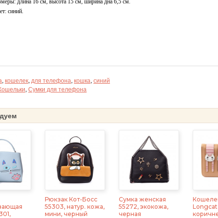
змеры: длина 16 см, высота 15 см, ширина дна 6,5 см.
ет: синий.
а
,
кошелек
,
для телефона
,
кошка
,
синий
Кошельки
,
Сумки для телефона
дуем
Рюкзак Кот-Босс
Сумка женская
Кошеле
вающая
55303, натур. кожа,
55272, экокожа,
Longcat
301,
мини, черный
черная
коричн