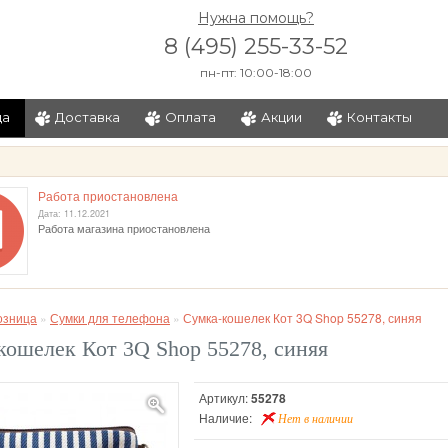
Нужна помощь?
8 (495) 255-33-52
пн-пт: 10:00-18:00
ца
Доставка
Оплата
Акции
Контакты
и
Работа приостановлена
Дата: 11.12.2021
Работа магазина приостановлена
озница
»
Сумки для телефона
»
Сумка-кошелек Кот 3Q Shop 55278, синяя
кошелек Кот 3Q Shop 55278, синяя
Артикул:
55278
Наличие:
Нет в наличии