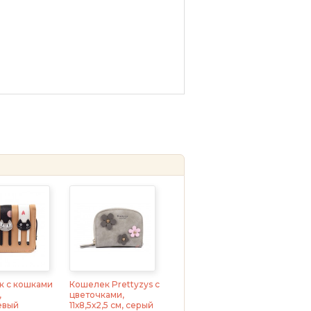
к с кошками
Кошелек Prettyzys с
,
цветочками,
евый
11х8,5х2,5 см, серый