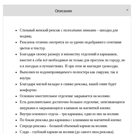
Описание
Стильный женский рюкзак с полосатыми лямками – находка для
модниц.
Рюкзачок отлично смотрится из-за удачно подобранного сочетания
цветов и текстур.
Благодаря своему размеру и множеству отделений и кармашков,
вместит в себя всё необходимое не только для прогулок по городу, но
и в поездках и путешествиях. И при этом не выглядит громоздко.
Выполнен из водонепроницаемого полиэстера как снаружи, так и
внутри.
Благодаря мягкой вкладке в спинке рюкзака, вашей спине будет
комфортно.
Основное вместительное отделение закрывается на молнию.
Есть дополнительное достаточно большое отделение, затягивающееся
шнурками и закрывающееся клапаном на магнитной кнопке.
Внутри основного отдела – три кармашка, один из них на молнии.
По бокам рюкзака два кармашка с клапанами на магнитной кнопке.
Спереди рюкзака – большой объемный карман на молнии.
Сзади – глубокий карман на молнии (до самого низа рюкзака).