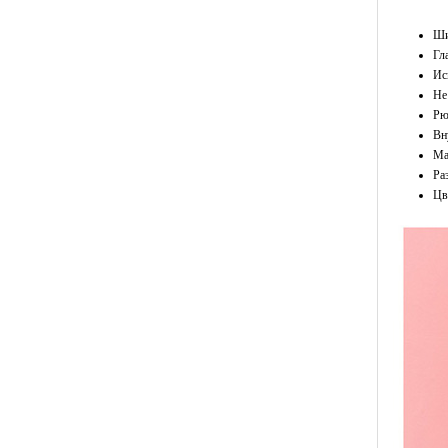
Ши
Гл
Ис
Не
Рю
Вн
Ма
Ра
Цв