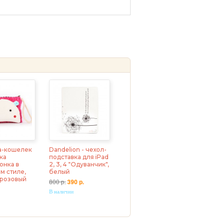
а-кошелек
Dandelion - чехол-
ка
подставка для iPad
онка в
2, 3, 4 "Одуванчик",
м стиле,
белый
, розовый
800 р.
390 р.
В наличии