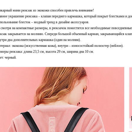
карный мини рюкзак из экокожи способен привлечь внимание!
авное украшение рюкзака – клапан переднего кармашка, который покрыт блестками и до
пользование блесток – модный тренд в дизайне аксессуаров.
 смотря на компактные размеры, в рюкзачок поместятся все необходимые повседневны
кзак закрывается на молнию. Спереди большой объемный карман, закрывающийся клапа
утри два дополнительных кармашка (один на молнии).
териал: экокожа (искусственная кожа), внутри – износостойкий полиэстер (нейлон).
змеры рюкзака: длина 23,5 см, высота 29 см, ширина дна 10 см.
ет: черный.