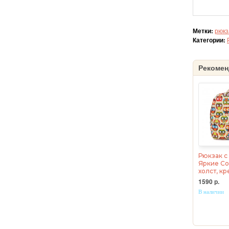
Метки:
рюкз
Категории:
Рекомен
Рюкзак с
Яркие Со
холст, к
1590 р.
В наличии