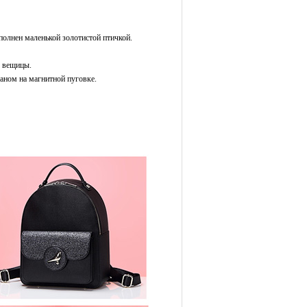
полнен маленькой золотистой птичкой.
е вещицы.
ном на магнитной пуговке.