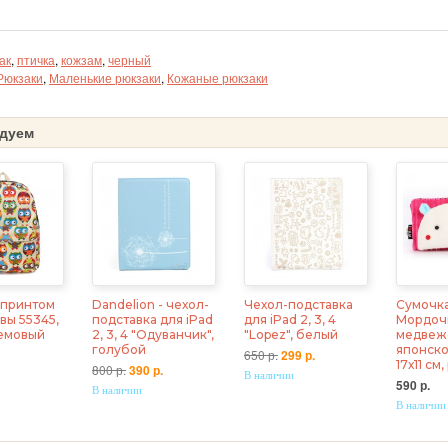
ак
,
птичка
,
кожзам
,
черный
Рюкзаки
,
Маленькие рюкзаки
,
Кожаные рюкзаки
дуем
 принтом
Dandelion - чехол-
Чехол-подставка
Сумочк
вы 55345,
подставка для iPad
для iPad 2, 3, 4
Мордоч
ремовый
2, 3, 4 "Одуванчик",
"Lopez", белый
медвеж
голубой
японско
650 р.
299 р.
17х11 см
800 р.
390 р.
В наличии
590 р.
В наличии
В наличии