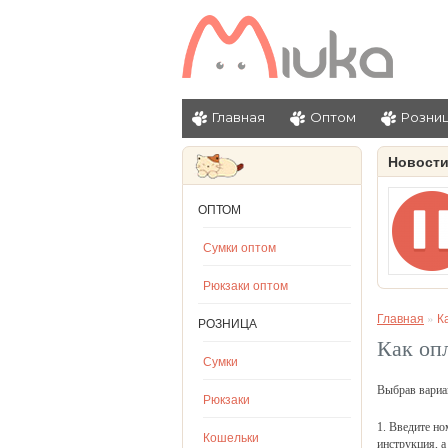
Главная
Оптом
Розни
Новост
ОПТОМ
Сумки оптом
Рюкзаки оптом
Главная
»
К
РОЗНИЦА
Как оп
Сумки
Выбрав вариан
Рюкзаки
1. Введите но
Кошельки
инструкция, а