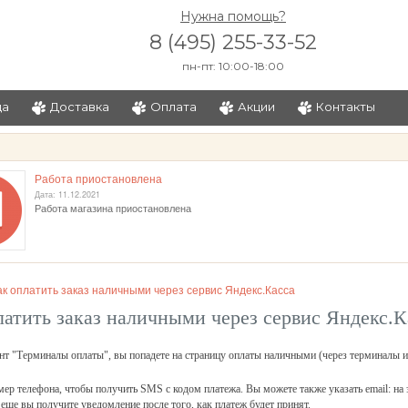
Нужна помощь?
8 (495) 255-33-52
пн-пт: 10:00-18:00
ца
Доставка
Оплата
Акции
Контакты
и
Работа приостановлена
Дата: 11.12.2021
Работа магазина приостановлена
ак оплатить заказ наличными через сервис Яндекс.Касса
латить заказ наличными через сервис Яндекс.К
т "Терминалы оплаты", вы попадете на страницу оплаты наличными (через терминалы и 
мер телефона, чтобы получить SMS с кодом платежа. Вы можете также указать email: на 
 еще вы получите уведомление после того, как платеж будет принят.