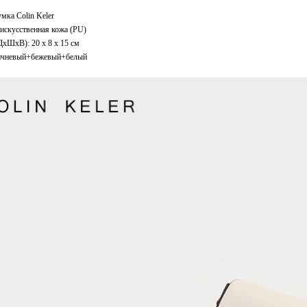
мка Colin Keler
искусственная кожа (PU)
ДxШхВ): 20 x 8 x 15 см
ичневый+бежевый+белый