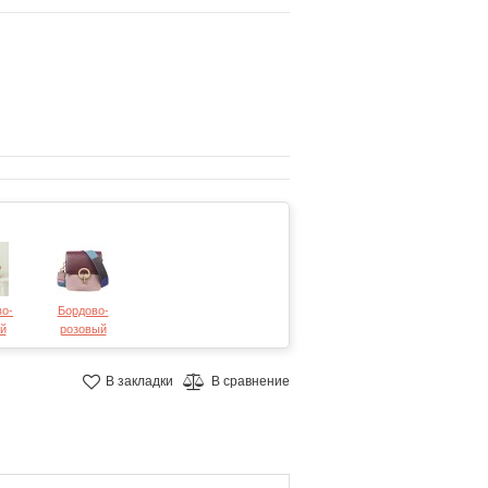
во-
Бордово-
й
розовый
В закладки
В сравнение