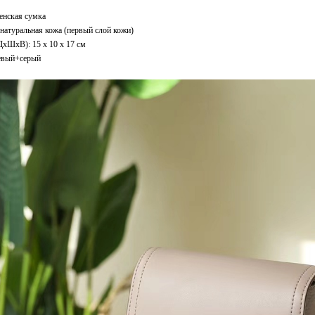
енская сумка
натуральная кожа (первый слой кожи)
ДxШхВ): 15 x 10 x 17 см
евый+серый