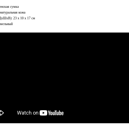
енская сумка
натуральная кожа
ДxШхВ): 23 x 10 x 17 см
амельный