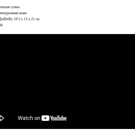
енская сумка
натуральная кожа
xШхВ): 19.5 x 13 x 21 см
ый