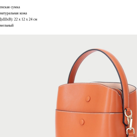
енская сумка
натуральная кожа
ДxШхВ): 22 x 12 x 24 см
амельный