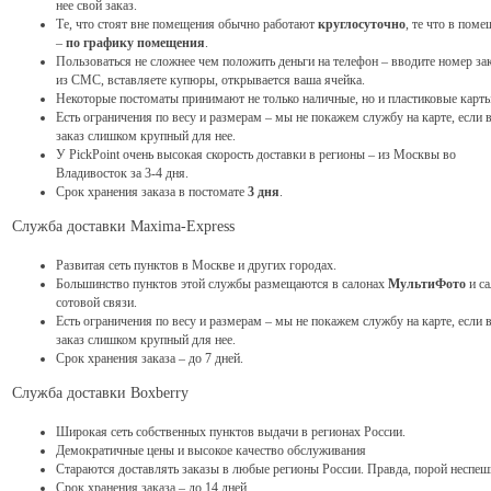
нее свой заказ.
Те, что стоят вне помещения обычно работают
круглосуточно
, те что в пом
–
по графику помещения
.
Пользоваться не сложнее чем положить деньги на телефон – вводите номер за
из СМС, вставляете купюры, открывается ваша ячейка.
Некоторые постоматы принимают не только наличные, но и пластиковые карты
Есть ограничения по весу и размерам – мы не покажем службу на карте, если 
заказ слишком крупный для нее.
У PickPoint очень высокая скорость доставки в регионы – из Москвы во
Владивосток за 3-4 дня.
Срок хранения заказа в постомате
3 дня
.
Служба доставки Maxima-Express
Развитая сеть пунктов в Москве и других городах.
Большинство пунктов этой службы размещаются в салонах
МультиФото
и са
сотовой связи.
Есть ограничения по весу и размерам – мы не покажем службу на карте, если 
заказ слишком крупный для нее.
Срок хранения заказа – до 7 дней.
Служба доставки Boxberry
Широкая сеть собственных пунктов выдачи в регионах России.
Демократичные цены и высокое качество обслуживания
Стараются доставлять заказы в любые регионы России. Правда, порой неспеш
Срок хранения заказа – до 14 дней.