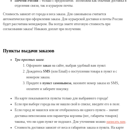
Почтой России
– только с предоплатой. Возможна как обычная доставка в
отделения связи, так и курьером почты.
Стоимость зависит от города и веса заказа. Для самовывоза считается
автоматически при оформлении заказа. Для курьерской доставки и почты России
будет рассчитана менеджером. Вы всегда знаете итоговую стоимость при
согласовании заказа! Никаких доплат при получении.
Пункты выдачи заказов
Три простых шага
:
Оформите
заказ
на сайте, выбрав удобный вам пункт.
Дождитесь
SMS
(или Email) о поступлении товара в пункт и с
номером заказа.
Придите в
пункт самовывоза
, назовите номер заказа из SMS,
оплатите и заберите покупку.
На карте показываются пункты только для выбранного города!
Если при выборе города вы не нашли свой в списке, введите его в поле.
Если город не нашелся или не отобразилось ни одного пункта – значит
доставка невозможна или параметры корзины (вес, габариты товаров)
таковы, что ни один пункт не подошел. Для уточнения можно
написать нам
.
Стоимость доставки зависит от веса и габаритов заказа и пункта. На карте