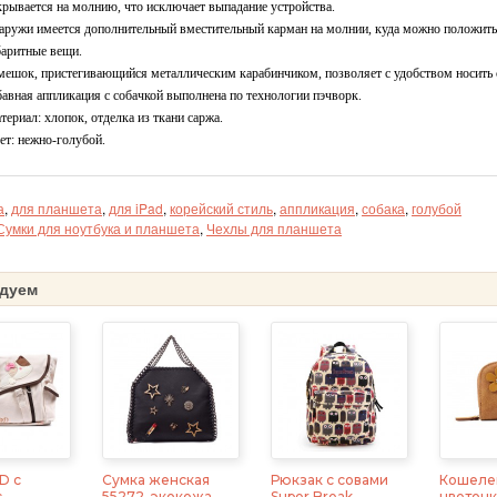
крывается на молнию, что исключает выпадание устройства.
аружи имеется дополнительный вместительный карман на молнии, куда можно положить н
баритные вещи.
мешок, пристегивающийся металлическим карабинчиком, позволяет с удобством носить 
бавная аппликация с собачкой выполнена по технологии пэчворк.
териал: хлопок, отделка из ткани саржа.
ет: нежно-голубой.
а
,
для планшета
,
для iPad
,
корейский стиль
,
аппликация
,
собака
,
голубой
Сумки для ноутбука и планшета
,
Чехлы для планшета
дуем
D с
Сумка женская
Рюкзак с совами
Кошелек
с
55272, экокожа,
Super Break,
цветочк