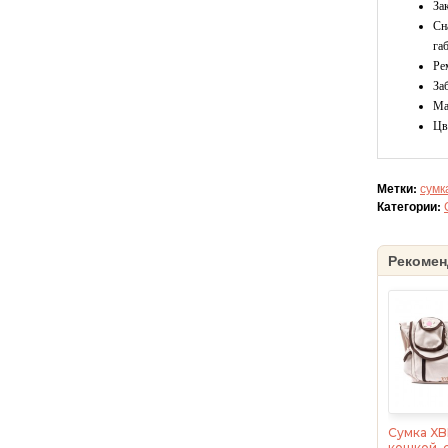
За
Сн
га
Ре
За
Ма
Цв
Метки:
сумк
Категории:
Рекомен
Сумка XB
кошкой, 