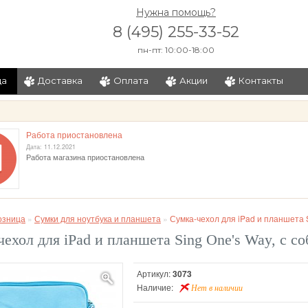
Нужна помощь?
8 (495) 255-33-52
пн-пт: 10:00-18:00
ца
Доставка
Оплата
Акции
Контакты
и
Работа приостановлена
Дата: 11.12.2021
Работа магазина приостановлена
озница
»
Сумки для ноутбука и планшета
»
Сумка-чехол для iPad и планшета S
ехол для iPad и планшета Sing One's Way, с со
Артикул:
3073
Наличие:
Нет в наличии