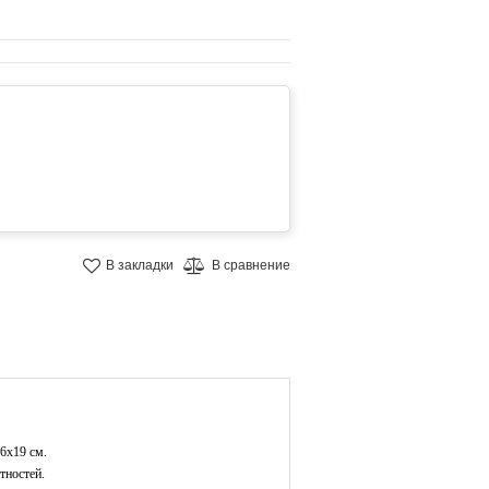
В закладки
В сравнение
26х19 см.
тностей.