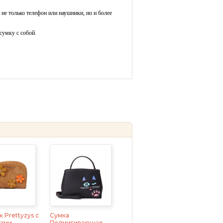
е только телефон или наушники, но и более
сумку с собой.
 Prettyzys с
Сумка
ами,
Подмигивающая