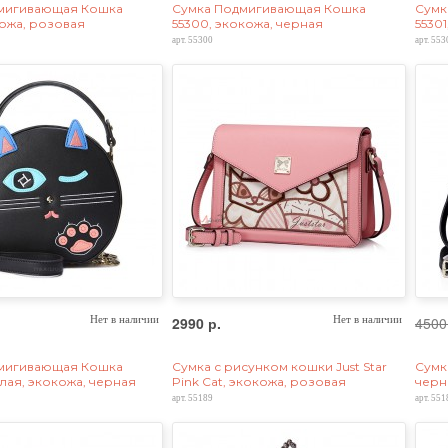
мигивающая Кошка
Сумка Подмигивающая Кошка
Сумк
кожа, розовая
55300, экокожа, черная
5530
арт. 55300
арт. 553
Нет в наличии
2990 р.
Нет в наличии
4500
мигивающая Кошка
Сумка с рисунком кошки Just Star
Сумка
глая, экокожа, черная
Pink Cat, экокожа, розовая
черн
арт. 55189
арт. 551