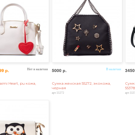
99 р.
Нет в наличии
5000 р.
В наличии
3450
imi Heart, pu кожа,
Сумка женская 55272, экокожа,
Сумк
черная
55378
арт. 55272
арт. 553