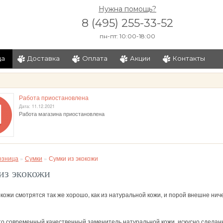
Нужна помощь?
8 (495) 255-33-52
пн-пт: 10:00-18:00
ца
Доставка
Оплата
Акции
Контакты
и
Работа приостановлена
Дата: 11.12.2021
Работа магазина приостановлена
озница
»
Сумки
»
Сумки из экокожи
из экокожи
окожи смотрятся так же хорошо, как из натуральной кожи, и порой внешне нич
то современный качественный заменитель натуральной кожи, искусно сдела