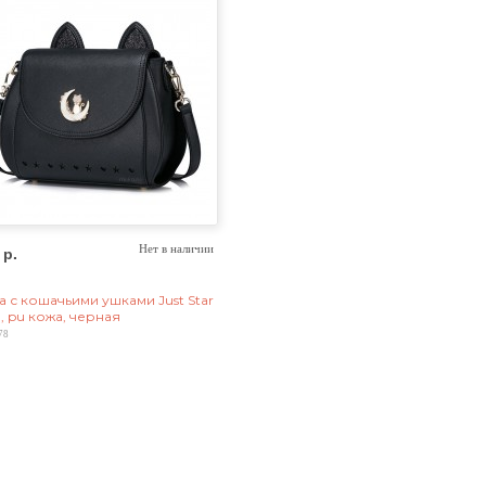
 р.
Нет в наличии
а с кошачьими ушками Just Star
, pu кожа, черная
78