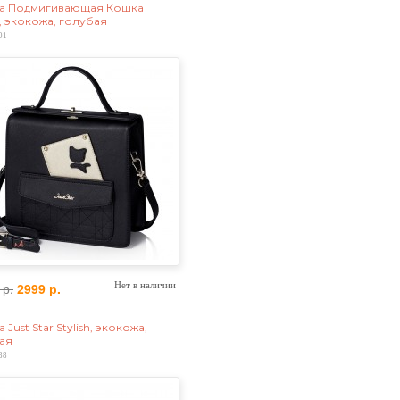
а Подмигивающая Кошка
1, экокожа, голубая
01
 р.
2999 р.
Нет в наличии
 Just Star Stylish, экокожа,
ая
88