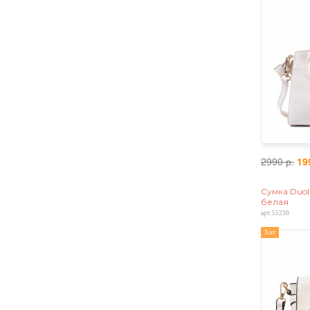
2990 р.
19
Сумка Duola
белая
арт. 55230
Хит