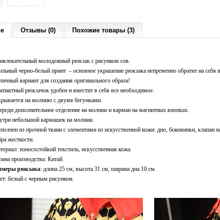
ие
Отзывы (0)
Похожие товары (3)
ивлекательный молодежный рюкзак с рисунком сов.
ильный черно-белый принт – основное украшение рюкзака непременно обратит на себя 
личный вариант для создания оригинального образа!
мпактный рюкзачок удобен и вместит в себя все необходимое.
крывается на молнию с двумя бегунками.
ереди дополнительное отделение на молнии и карман на магнитных кнопках.
утри небольшой кармашек на молнии.
полнен из прочной ткани с элементами из искусственной кожи: дно, боковинки, клапан на
бра жесткости.
териал: износостойкий текстиль, искусственная кожа.
рана производства: Китай.
змеры рюкзака
: длина 25 см, высота 31 см, ширина дна 10 см.
ет: белый с черным рисунком.