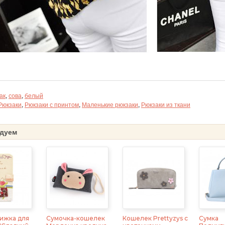
ак
,
сова
,
белый
Рюкзаки
,
Рюкзаки с принтом
,
Маленькие рюкзаки
,
Рюкзаки из ткани
дуем
ижка для
Сумочка-кошелек
Кошелек Prettyzys с
Сумка