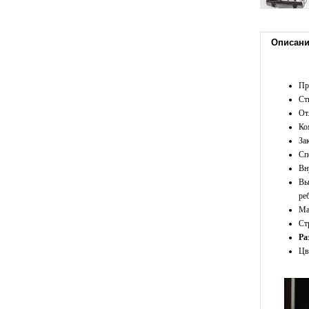
Описан
Пр
Ст
От
Ко
За
Сп
Вн
Вы
ре
Ма
Ст
Ра
Цв