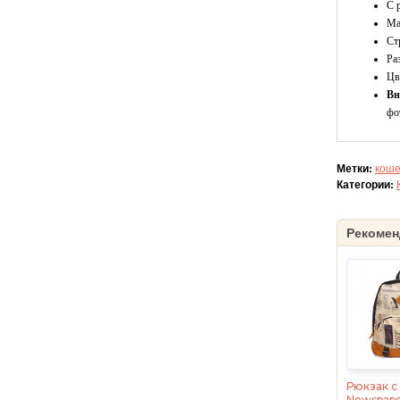
С 
Ма
Ст
Ра
Цв
Вн
фо
Метки:
коше
Категории:
Рекомен
Рюкзак с
Newspape