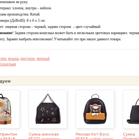
ремешком на руку.
териал: хлопок, внутри – нейлон.
рана производства: Китай.
змеры (ДхВхШ): 8 х 6 х 5 см.
ет: лицевая сторона – черный, задняя сторона – цвет случайный.
имание
! Задняя сторона кошелька может быть в нескольких цветовых вариациях: черная
то). Заранее выбрать невозможно! Учитывайте это при заказе данного товара.
лек
,
кошка
,
рисунок
,
черный
Кошельки
дуем
 принтом
Сумка женская
Рюкзак Кот-Босс
Сумка
r 55348,
55272, экокожа,
55303, натур. кожа,
Подмиг